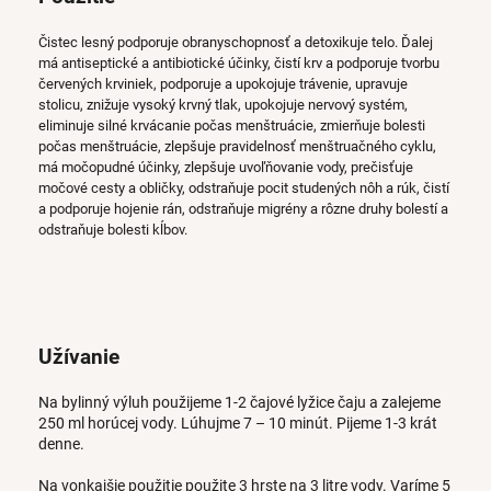
Čistec lesný podporuje obranyschopnosť a detoxikuje telo. Ďalej
má a
ntiseptické a antibiotické účinky, č
istí krv a podporuje tvorbu
červených krviniek, p
odporuje a upokojuje trávenie, u
pravuje
stolicu, z
nižuje vysoký krvný tlak,
upokojuje nervový systém,
e
liminuje silné krvácanie počas menštruácie, z
mierňuje bolesti
počas menštruácie, z
lepšuje pravidelnosť menštruačného cyklu,
má m
očopudné účinky, zlepšuje uvoľňovanie vody, p
rečisťuje
močové cesty a obličky, o
dstraňuje pocit studených nôh a rúk, č
istí
a podporuje hojenie rán, o
dstraňuje migrény a rôzne druhy bolestí a
o
dstraňuje bolesti kĺbov.
Užívanie
Na bylinný výluh použijeme 1-2 čajové lyžice čaju a zalejeme
250 ml horúcej vody. Lúhujme 7 – 10 minút. Pijeme 1-3 krát
denne.
Na vonkajšie použitie použite 3 hrste na 3 litre vody. Varíme 5