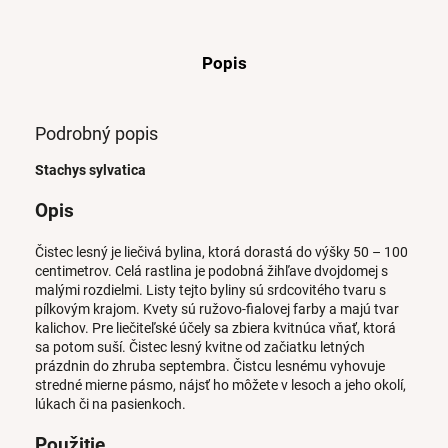
Popis
Podrobný popis
Stachys sylvatica
Opis
Čistec lesný je liečivá bylina, ktorá dorastá do výšky 50 – 100
centimetrov. Celá rastlina je podobná žihľave dvojdomej s
malými rozdielmi. Listy tejto byliny sú srdcovitého tvaru s
pílkovým krajom. Kvety sú ružovo-fialovej farby a majú tvar
kalichov. Pre liečiteľské účely sa zbiera kvitnúca vňať, ktorá
sa potom suší. Čistec lesný kvitne od začiatku letných
prázdnin do zhruba septembra. Čistcu lesnému vyhovuje
stredné mierne pásmo, nájsť ho môžete v lesoch a jeho okolí,
lúkach či na pasienkoch.
Použitie