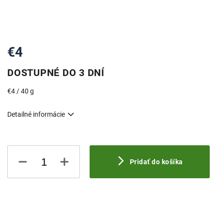
€4
DOSTUPNÉ DO 3 DNÍ
Jednotková
€4 / 40 g
cena:
Detailné informácie
Pridať do košíka