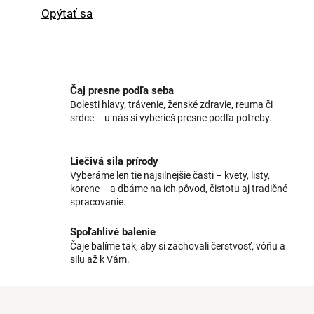
Opýtať sa
Čaj presne podľa seba
Bolesti hlavy, trávenie, ženské zdravie, reuma či
srdce – u nás si vyberieš presne podľa potreby.
Liečivá sila prírody
Vyberáme len tie najsilnejšie časti – kvety, listy,
korene – a dbáme na ich pôvod, čistotu aj tradičné
spracovanie.
Spoľahlivé balenie
Čaje balíme tak, aby si zachovali čerstvosť, vôňu a
silu až k Vám.