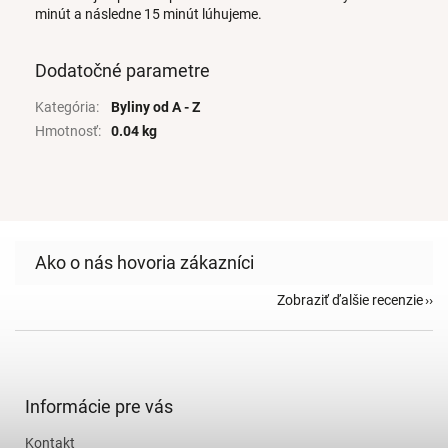
minút a následne 15 minút lúhujeme.
Dodatočné parametre
Kategória
:
Byliny od A - Z
Hmotnosť
:
0.04 kg
Zobraziť ďalšie recenzie
Z
á
p
ä
Informácie pre vás
t
Kontakt