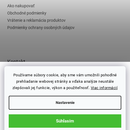
i
e
Ako nakupovať
Obchodné podmienky
Vrátenie a reklamácia produktov
Podmienky ochrany osobných údajov
Kontakt
info
@
najlepsicaj.sk
Používame súbory cookie, aby sme vám umožnili pohodlné
prehliadanie webovej stránky a vďaka analýze neustále
0952010628
zlepšovali jej funkcie, výkon a použiteľnosť.
Viac informácií
Žilina
www.facebook.com
Nastavenie
Najlepší čaj na Facebooku
Súhlasím
Vytvoril Shoptet