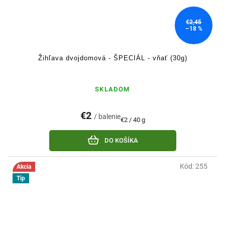
€2,45
–18 %
Žihľava dvojdomová - ŠPECIÁL - vňať (30g)
SKLADOM
€2
/ balenie
Jednotková
€2 / 40 g
cena:
DO KOŠÍKA
Kód:
255
Akcia
Tip