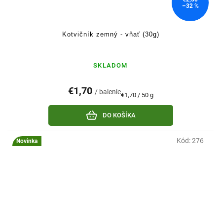
–32 %
Kotvičník zemný - vňať (30g)
SKLADOM
€1,70
/ balenie
Jednotková
€1,70 / 50 g
cena:
DO KOŠÍKA
Kód:
276
Novinka