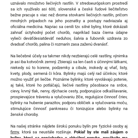
uznávalo množstvo liečivých rastlín. V stredoeurópskom prostredí
sa ich využívalo asi 600, slovenské a české ľudové liečiteľstvo
bežne pracuje s viac než dvoma stovkami liečivých rastlín, pričom
mnohých prípadoch na jeho poznatky a postupy nadviazala aj
oficiálna medicína. Najviac sa cenili tzv. silné byliny, ktoré dokázali
zahnať úctyhodný počet chorôb, napríklad baza čierna údajne
vylieči deväťdesiatdeväť neduhov, šalvia a ľubovník uzdravia zo
dvadsať chorôb, palina či rozmarín zasa zaženú dvanásť.
Na liečebné účely sa takmer nikdy nezbierajú celé rastliny, výnimka
je asi iba kotvočník zemný. Zbierajú sa len časti s účinnými látkami,
niekedy sú to korene, podzemky a cibule, inokedy aj vňať, listy,
kvety, plody, semená či kôra. Bylinky majú celý rad účinkov, ktoré
možno využiť pri liečbe. Poznáme bylinky, ktoré vyvolávajú potenie,
aj také, ktoré ho potláčajú, liečivé rastliny pôsobiace na srdce,
cievy, krvný tlak, nervy, dýchacie cesty, podporujúce odkašliavanie,
prospievajúce tráveniu a vylučovaniu žlče, regulujúce činnosť čriev,
bylinky na hubenie parazitov, podporu obličiek a vylučovania moču,
stimulujúce činnosť pankreasu či tonizujúce alebo bylinky na
ženské choroby.
Na našej stránke nájdete širokú ponuku bylín pre fyzické osoby aj
firmy
, ktorá sa neustále rozširuje.
Pokiaľ by ste mali záujem o
bylinu, ktorá sa nenáchadza v aktuálnej ponuke, neváhajte ma