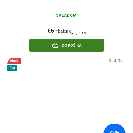
SKLADOM
€5
/ balenie
Jednotková
€5 / 40 g
cena:
DO KOŠÍKA
Kód:
99
Akcia
Tip
€2,50