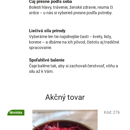
Čaj presne podľa seba
-
Bolesti hlavy, trávenie, ženské zdravie, reuma či
B
srdce – u nás si vyberieš presne podľa potreby.
y
l
Liečivá sila prírody
i
Vyberáme len tie najsilnejšie časti – kvety, listy,
korene – a dbáme na ich pôvod, čistotu aj tradičné
n
spracovanie.
n
Spoľahlivé balenie
é
Čaje balíme tak, aby si zachovali čerstvosť, vôňu a
č
silu až k Vám.
a
j
e
Akčný tovar
z
l
Kód:
276
Novinka
o
n