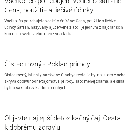
Všetko, čo potrebujete vedieť o šafráne:
Cena, použitie a liečivé účinky
Všetko, čo potrebujete vedieť o šafráne: Cena, použitie a liečivé
účinky Šafrán, nazývaný aj „červené zlato“, je jedným z najdrahších
korení na svete. Jeho intenzívna farba,...
Čistec rovný - Poklad prírody
Čistec rovný, latinsky nazývaný Stachys recta, je bylina, ktorá v sebe
skrýva obdivuhodné tajomstvá prírody. Táto menej známa, ale silná
bylina sa stala základom mnohých...
Objavte najlepší detoxikačný čaj: Cesta
k dobrému zdraviu