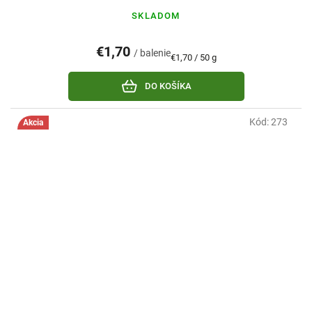
SKLADOM
€1,70
/ balenie
Jednotková
€1,70 / 50 g
cena:
DO KOŠÍKA
Kód:
273
Akcia