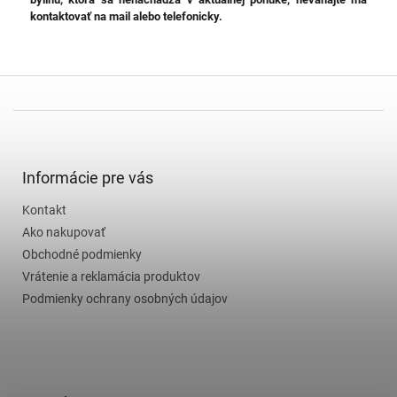
kontaktovať na mail alebo telefonicky.
Z
á
p
ä
Informácie pre vás
t
Kontakt
i
e
Ako nakupovať
Obchodné podmienky
Vrátenie a reklamácia produktov
Podmienky ochrany osobných údajov