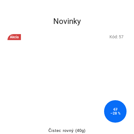
Novinky
Kód:
57
Akcia
€7
–28 %
Čistec rovný (40g)