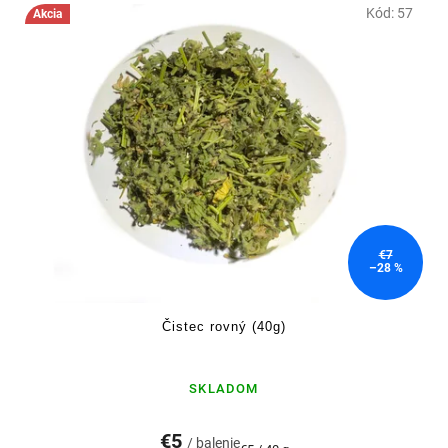
Kód:
57
Akcia
€7
–28 %
Čistec rovný (40g)
SKLADOM
€5
/ balenie