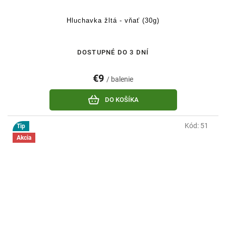
Hluchavka žltá - vňať (30g)
DOSTUPNÉ DO 3 DNÍ
€9
/ balenie
DO KOŠÍKA
Kód:
51
Tip
Akcia