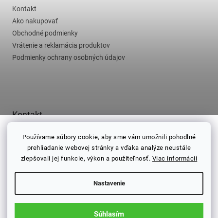
t
i
Kontakt
i
e
e
Ako nakupovať
p
r
Obchodné podmienky
v
Vrátenie a reklamácia produktov
k
Podmienky ochrany osobných údajov
y
v
ý
p
i
s
Kontakt
u
info
@
najlepsicaj.sk
Používame súbory cookie, aby sme vám umožnili pohodlné
prehliadanie webovej stránky a vďaka analýze neustále
0952010628
zlepšovali jej funkcie, výkon a použiteľnosť.
Viac informácií
Žilina
www.facebook.com
Nastavenie
Najlepší čaj na Facebooku
Súhlasím