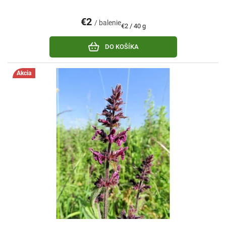
€2
/ balenie
Jednotková
€2 / 40 g
cena:
DO KOŠÍKA
Akcia