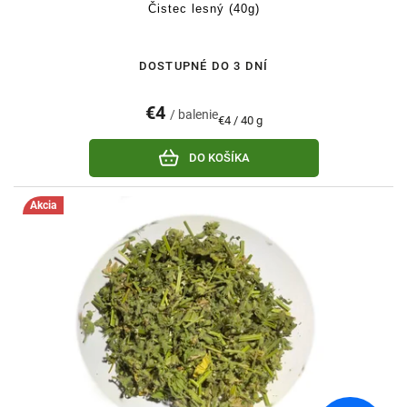
Čistec lesný (40g)
DOSTUPNÉ DO 3 DNÍ
€4
/ balenie
Jednotková
€4 / 40 g
cena:
DO KOŠÍKA
Akcia