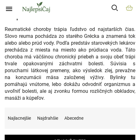
Prejsť
na
Trápenie s reumou
obsah
Reumatické choroby trápia ľudstvo od najstarších čias.
Slovo reuma pochádza zo starého Grécka a znamená tok
alebo alebo prúd vody. Podľa predstáv starovekých lekárov
prechádza z miesta na miesto ako prúdiaca voda. Táto
choroba má väčšinou chronický priebeh a svoju obeť trápi
trvale opakovanými záchvatmi bolesti. Súvisia s
poruchami látkovej premeny, ako výsledok zlej, prevažne
na konzumácii mäsa založenej výživy. Bylinky tu
pomáhajú vnútorne, lebo dokážu odvodniť organizmus a
uvoľniť bolesti, ale aj zvonku formou rozličných obkladov,
masáži a kúpeľov.
R
a
Najlacnejšie
Najdrahšie
Abecedne
d
e
n