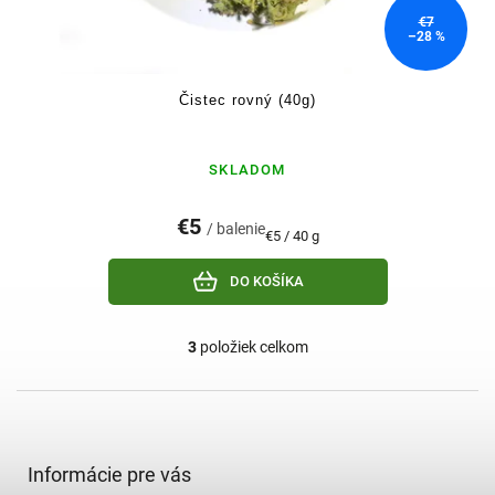
€7
–28 %
Čistec rovný (40g)
SKLADOM
€5
/ balenie
Jednotková
€5 / 40 g
cena:
DO KOŠÍKA
3
položiek celkom
O
v
l
Z
á
á
d
p
a
ä
Informácie pre vás
c