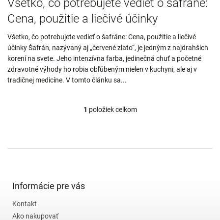
Všetko, čo potrebujete vedieť o šafráne:
Cena, použitie a liečivé účinky
Všetko, čo potrebujete vedieť o šafráne: Cena, použitie a liečivé
účinky Šafrán, nazývaný aj „červené zlato“, je jedným z najdrahších
korení na svete. Jeho intenzívna farba, jedinečná chuť a početné
zdravotné výhody ho robia obľúbeným nielen v kuchyni, ale aj v
tradičnej medicíne. V tomto článku sa...
1
položiek celkom
O
v
l
á
d
Z
a
á
c
p
i
ä
Informácie pre vás
e
t
p
Kontakt
i
r
v
e
Ako nakupovať