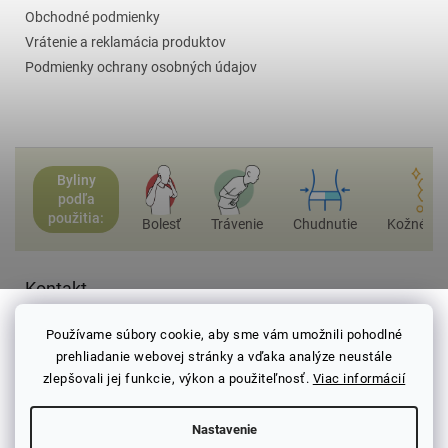
k
Obchodné podmienky
y
Vrátenie a reklamácia produktov
v
ý
Podmienky ochrany osobných údajov
p
i
s
u
Byliny
podľa
použitia:
Bolesť
Trávenie
Chudnutie
Kožné ch
Kontakt
info
@
najlepsicaj.sk
Používame súbory cookie, aby sme vám umožnili pohodlné
prehliadanie webovej stránky a vďaka analýze neustále
0952010628
zlepšovali jej funkcie, výkon a použiteľnosť.
Viac informácií
Žilina
www.facebook.com
Nastavenie