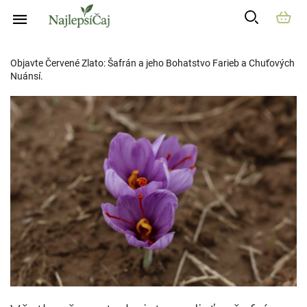
Prejsť
na
Safran
obsah
Objavte Červené Zlato: Šafrán a jeho Bohatstvo Farieb a Chuťových
Nuánsí.
V
ý
p
i
s
č
l
á
n
k
o
v